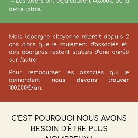
→L
es loyers ont déjà couvert 40.000€ de la
dette totale.
Mais l'épargne citoyenne ralentit depuis
2
ans alors que le
roulement d'
associés et
des
épargnes
restent stables d'une année
sur l'autre.
P
our rembourser les associés qui le
demandent
nous devons trouver
100
.
000€/an.
C'EST POURQUOI NOUS AVONS
BESOIN D'ÊTRE PLUS